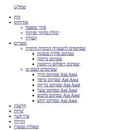
בַּיִת
אודותינו
סיור במפעל
יכולת מחקר ופיתוח
תְעוּדָה
מוצרים
שסתומים לתעשייה הכימית והימית
שסתום פלדת סגסוגת
שסתום ברונזה
שסתום דופלקס נירוסטה
שסתומים לנפט וגז
שסתום כדור Api Ansi
שסתום פרפר Api Ansi
שסתום בדיקה Api Ansi
שסתום שער Api Ansi
שסתום גלובוס Api Ansi
שסתום תקע Api Ansi
חֲדָשׁוֹת
שֵׁרוּת
צרו קשר
הורדה
שאלות נפוצות