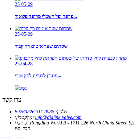
25-05-09
פרפר ופל חשמלי מרופד פלואור...
25-05-09
שסתום שער איטום רך קבור
25-04-28
פתרון לבעיית לחץ טורי...
צרו קשר
טֵלֵפוֹן:
0086 311 89263826
info@didlink-valve.com
אֶלֶקטרוֹנִי:
Rongding World B - 1711 226 North China Street, Sjz,
כְּתוֹבֶת:
חביי, סין