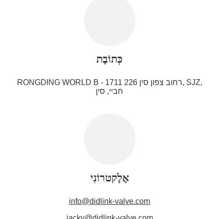
כְּתוֹבֶת
RONGDING WORLD B - 1711 226 רחוב צפון סין, SJZ,
חביי, סין
אֶלֶקטרוֹנִי
info@didlink-valve.com
jacky@didlink-valve.com