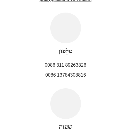
טֵלֵפוֹן
0086 311 89263826
0086 13784308816
שעות