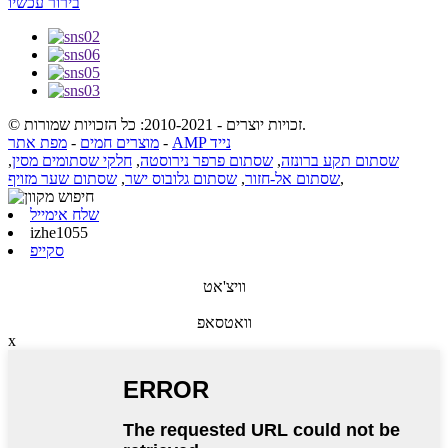
בירור עכשיו
© זכויות יוצרים - 2010-2021: כל הזכויות שמורות.
AMP נייד
-
מוצרים חמים
-
מפת אתר
שסתום תקע ברונזה
,
שסתום פרפר נירוסטה
,
חלקי שסתומים מסין
,
,
שסתום אל-חזור
,
שסתום גלובוס ישר
,
שסתום שער מזויף
שלח אימייל
izhe1055
סקייפ
וויצ'אט
וואטסאפ
x