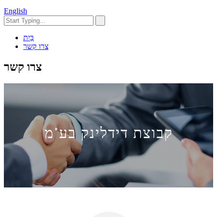
English
בַּיִת
צרו קשר
צרו קשר
קבוצת דידלינק בע"מ