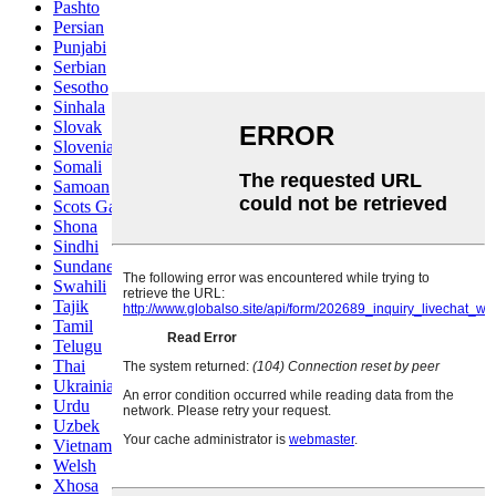
Pashto
Persian
Punjabi
Serbian
Sesotho
Sinhala
Slovak
Slovenian
Somali
Samoan
Scots Gaelic
Shona
Sindhi
Sundanese
Swahili
Tajik
Tamil
Telugu
Thai
Ukrainian
Urdu
Uzbek
Vietnamese
Welsh
Xhosa