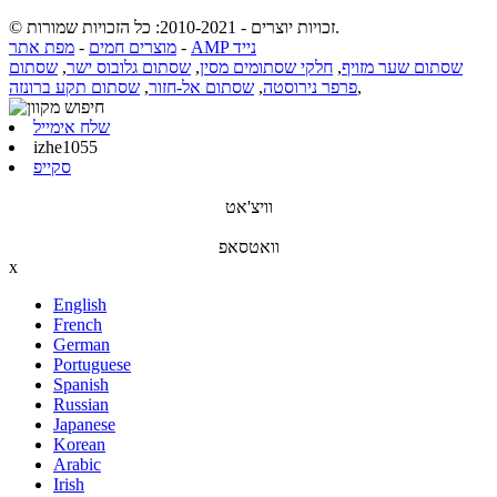
© זכויות יוצרים - 2010-2021: כל הזכויות שמורות.
AMP נייד
-
מוצרים חמים
-
מפת אתר
שסתום שער מזויף
,
חלקי שסתומים מסין
,
שסתום גלובוס ישר
,
שסתום
,
פרפר נירוסטה
,
שסתום אל-חזור
,
שסתום תקע ברונזה
שלח אימייל
izhe1055
סקייפ
וויצ'אט
וואטסאפ
x
English
French
German
Portuguese
Spanish
Russian
Japanese
Korean
Arabic
Irish