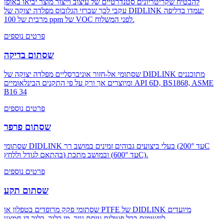
להבטיח שקריטריונים סטנדרטיים של עיצוב וייצור מוצר יביאו באופן
עקבי לכך שברזי הגלובוס מפלדה יצוקה של DIDLINK יעמדו בדליפה
מרבית של 100 ppm של VOC לפני המשלוח.
פרטים נוספים
שסתום בדיקה
שסתומי אל-חזור אוניברסליים מפלדה יצוקה של DIDLINK מתוכננים
ומיוצרים אך ורק על פי התקנים הבינלאומיים API 6D, BS1868, ASME
B16 34
פרטים נוספים
שסתום פרפר
שסתומי DIDLINK בעלי ביצועים גבוהים זמינים במושב רך (עד 200°C
בהתאם לגודל וללחץ) ובמושב מתכת (עד 600°C).
פרטים נוספים
שסתום תקע
שסתומי פקק מרופדים בטפלון או PTFE של DIDLINK מיועדים
ליישומים בכל פעולות עיסת נייר, מי כלור, כלור דו-חמצני