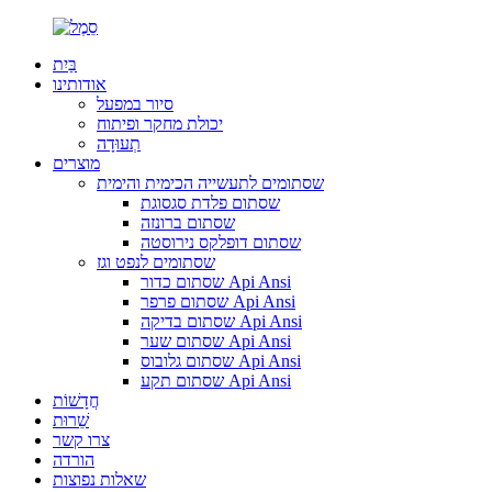
בַּיִת
אודותינו
סיור במפעל
יכולת מחקר ופיתוח
תְעוּדָה
מוצרים
שסתומים לתעשייה הכימית והימית
שסתום פלדת סגסוגת
שסתום ברונזה
שסתום דופלקס נירוסטה
שסתומים לנפט וגז
שסתום כדור Api Ansi
שסתום פרפר Api Ansi
שסתום בדיקה Api Ansi
שסתום שער Api Ansi
שסתום גלובוס Api Ansi
שסתום תקע Api Ansi
חֲדָשׁוֹת
שֵׁרוּת
צרו קשר
הורדה
שאלות נפוצות