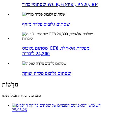
שסתומי כדור WCB, 6 אינץ', PN20, RF
שסתום גלובוס פלדה מזויף
שסתום גלובוס CF8 מפלדת אל-חלד,
24,300 ליברות
שסתום גלובוס פלדה יצוקה
חֲדָשׁוֹת
התערוכה, הביקור והפעילות שלנו
25-05-26