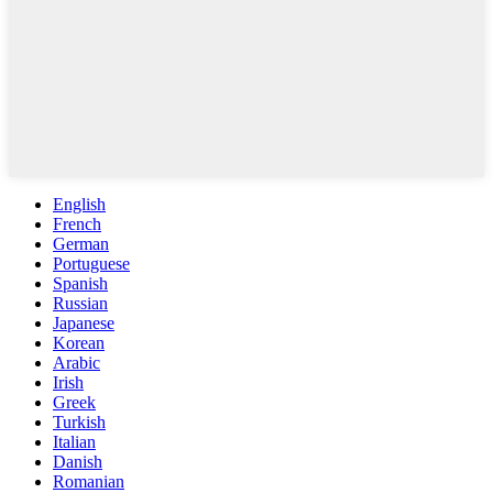
English
French
German
Portuguese
Spanish
Russian
Japanese
Korean
Arabic
Irish
Greek
Turkish
Italian
Danish
Romanian