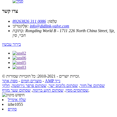
צרו קשר
טֵלֵפוֹן:
0086 311 89263826
info@didlink-valve.com
אֶלֶקטרוֹנִי:
Rongding World B - 1711 226 North China Street, Sjz,
כְּתוֹבֶת:
חביי, סין
בירור עכשיו
© זכויות יוצרים - 2010-2021: כל הזכויות שמורות.
AMP נייד
-
מוצרים חמים
-
מפת אתר
שסתום אל-חזור
,
שסתום גלובוס ישר
,
שסתום פרפר נירוסטה
,
חלקי
,
שסתומים מסין
,
שסתום תקע ברונזה
,
שסתום שער מזויף
שלח אימייל
izhe1055
סקייפ