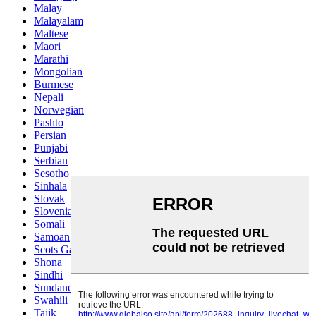
Malay
Malayalam
Maltese
Maori
Marathi
Mongolian
Burmese
Nepali
Norwegian
Pashto
Persian
Punjabi
Serbian
Sesotho
Sinhala
Slovak
Slovenian
Somali
Samoan
Scots Gaelic
Shona
Sindhi
Sundanese
Swahili
Tajik