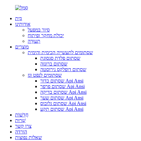
בַּיִת
אודותינו
סיור במפעל
יכולת מחקר ופיתוח
תְעוּדָה
מוצרים
שסתומים לתעשייה הכימית והימית
שסתום פלדת סגסוגת
שסתום ברונזה
שסתום דופלקס נירוסטה
שסתומים לנפט וגז
שסתום כדור Api Ansi
שסתום פרפר Api Ansi
שסתום בדיקה Api Ansi
שסתום שער Api Ansi
שסתום גלובוס Api Ansi
שסתום תקע Api Ansi
חֲדָשׁוֹת
שֵׁרוּת
צרו קשר
הורדה
שאלות נפוצות