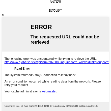
וויצ'אט
וואטסאפ
x