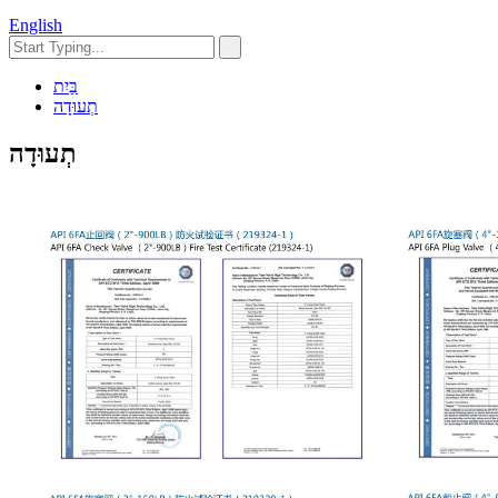
English
בַּיִת
תְעוּדָה
תְעוּדָה