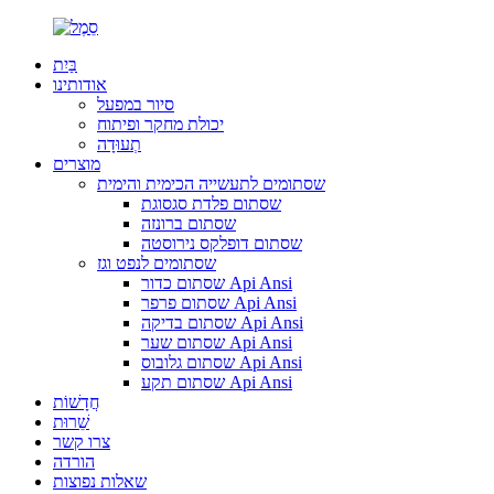
בַּיִת
אודותינו
סיור במפעל
יכולת מחקר ופיתוח
תְעוּדָה
מוצרים
שסתומים לתעשייה הכימית והימית
שסתום פלדת סגסוגת
שסתום ברונזה
שסתום דופלקס נירוסטה
שסתומים לנפט וגז
שסתום כדור Api Ansi
שסתום פרפר Api Ansi
שסתום בדיקה Api Ansi
שסתום שער Api Ansi
שסתום גלובוס Api Ansi
שסתום תקע Api Ansi
חֲדָשׁוֹת
שֵׁרוּת
צרו קשר
הורדה
שאלות נפוצות