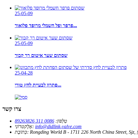
25-05-09
פרפר ופל חשמלי מרופד פלואור...
25-05-09
שסתום שער איטום רך קבור
25-04-28
פתרון לבעיית לחץ טורי...
צרו קשר
טֵלֵפוֹן:
0086 311 89263826
info@didlink-valve.com
אֶלֶקטרוֹנִי:
 סין
כְּתוֹבֶת: