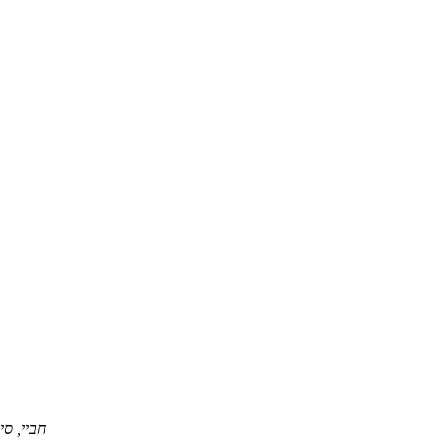
Rongding World B - 1711 226 North China Street, Sjz, חביי,